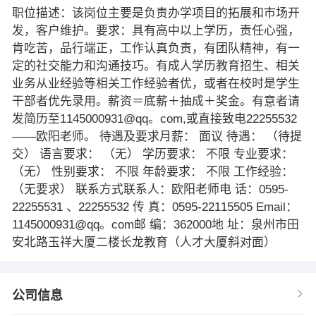
职位描述：该岗位主要是负责办学项目的拓展和市场开
发，客户维护。要求：具有高中以上学历，责任心强，
肯吃苦，品行端正，工作认真负责，有团队精神，有一
定的社交能力和沟通技巧。有成人学历教育招生、相关
业务从业经验等相关工作经验者优，或者在校时是学生
干部者优先录用。薪资＝底薪＋抽成＋奖金。有意者请
发简历至1145000931@qq。com,或直接致电22255532
——欧阳老师。 待遇及要求月薪： 面议 待遇： （待提
交） 语言要求： （无） 学历要求： 不限 专业要求：
（无） 性别要求： 不限 年龄要求： 不限 工作经验：
（无要求） 联系方式联系人：欧阳老师电 话：0595-
22255531 、22255532 传 真：0595-22115505 Email：
1145000931@qq。com邮 编：362000地 址：泉州市田
安北路玉祥大厦二楼长龙教育（人才大厦斜对面）
公司信息