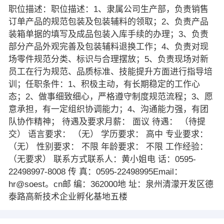
职位描述：职位描述：1、隶属公司生产部，负责销售
订单产品的规范包装及包装辅料的领取；2、负责产品
装箱单据的填写及成品包装入库手续的办理；3、负责
部分产品外观完善及包装辅料退换工作；4、负责对现
场零件规范分类、标识与合理摆放；5、负责现场对新
员工在行为规范、品质标准、技能提升方面进行指导培
训；任职条件：1、积极主动，有长期稳定的工作心
态；2、做事细致细心，严格遵守制度规范流程；3、愿
意承担，有一定组织协调能力；4、沟通能力强，有团
队协作精神； 待遇及要求月薪： 面议 待遇： （待提
交） 语言要求： （无） 学历要求： 高中 专业要求：
（无） 性别要求： 不限 年龄要求： 不限 工作经验：
（无要求） 联系方式联系人：黄小姐电 话：0595-
22498997-8008 传 真：0595-22498995Email：
hr@soest。cn邮 编：362000地 址：泉州清濛开发区德
泰路高新技术企业孵化基地五楼