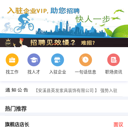
找工作
找人才
入驻企业
一句话信息
职场资讯
陈先生 发布 [销售经理 ] 招聘信息
【安溪县英发家具装饰有限公司 】 强势入驻
【何氏茶业 】 强势入驻
【福建联谊润家购物广场有限公司 】 强势入驻
【安溪中凯房产 】 强势入驻
热门推荐
【厦门硕星萌投资管理有限公司 】 强势入驻
黄小姐 发布 [旗舰店店长 ] 招聘信息
黄小姐 、唐小姐 发布 [人事招聘专员 ] 招聘信息
旗舰店店长
面议