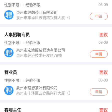
黄小姐 发布 [营业员 ] 招聘信息
08-09
性别不限
经验不限
何小姐、林先生 发布 [客服主任 ] 招聘信息
陈先生 发布 [销售经理 ] 招聘信息
泉州市理想茶叶有限公司
【安溪县英发家具装饰有限公司 】 强势入驻
申请
泉州市丰泽区云鹿路兴祥大厦（国贸商城对面）理想茶行
人事招聘专员
面议
08-09
性别不限
经验不限
泉州市宏澳服装织造有限公司
申请
泉州市经济技术开发区7B幢
营业员
面议
08-09
性别不限
经验不限
泉州市理想茶叶有限公司
申请
泉州市丰泽区云鹿路兴祥大厦（国贸商城对面）理想茶行
客服主任
面议