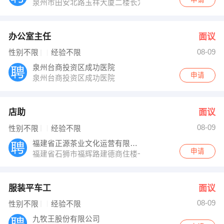
泉州市田安北路玉祥大厦二楼长龙教育（人才大厦斜对面
办公室主任
面议
08-09
性别不限
经验不限
泉州台商投资区成功医院
申请
泉州台商投资区成功医院
店助
面议
08-09
性别不限
经验不限
福建省正源茶业文化运营有限责任公司
申请
福建省石狮市福辉路建德商住楼一期C座7楼
服装平车工
面议
08-09
性别不限
经验不限
九牧王股份有限公司