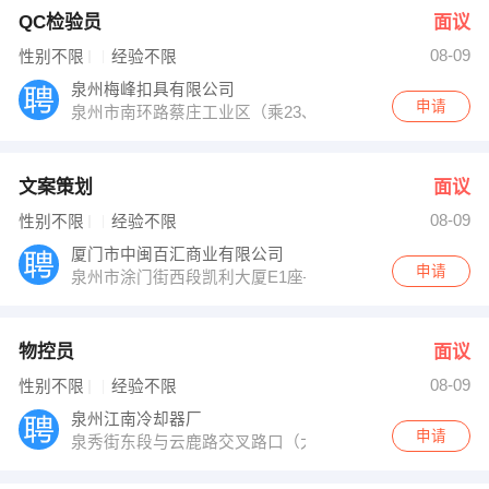
QC检验员
面议
08-09
性别不限
经验不限
泉州梅峰扣具有限公司
申请
泉州市南环路蔡庄工业区（乘23、29路公交车到江南科
文案策划
面议
08-09
性别不限
经验不限
厦门市中闽百汇商业有限公司
申请
泉州市涂门街西段凯利大厦E1座—3层
物控员
面议
08-09
性别不限
经验不限
泉州江南冷却器厂
申请
泉秀街东段与云鹿路交叉路口（大自然水疗馆旁）